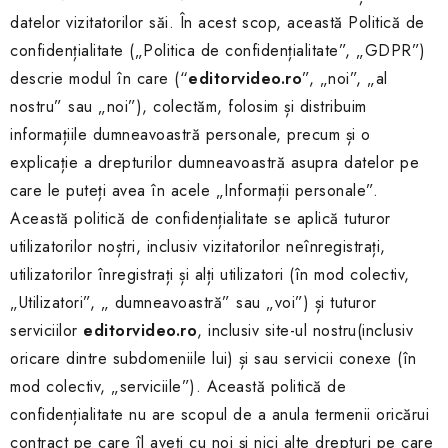
datelor vizitatorilor săi. În acest scop, această Politică de
confidențialitate („Politica de confidențialitate”, „GDPR”)
descrie modul în care (“
editorvideo.ro
”, „noi”, „al
nostru” sau „noi”), colectăm, folosim și distribuim
informațiile dumneavoastră personale, precum și o
explicație a drepturilor dumneavoastră asupra datelor pe
care le puteți avea în acele „Informații personale”.
Această politică de confidențialitate se aplică tuturor
utilizatorilor noștri, inclusiv vizitatorilor neînregistrați,
utilizatorilor înregistrați și alți utilizatori (în mod colectiv,
„Utilizatori”, „ dumneavoastră” sau „voi”) și tuturor
serviciilor
editorvideo.ro
, inclusiv site-ul nostru(inclusiv
oricare dintre subdomeniile lui) și sau servicii conexe (în
mod colectiv, „serviciile”). Această politică de
confidențialitate nu are scopul de a anula termenii oricărui
contract pe care îl aveți cu noi și nici alte drepturi pe care